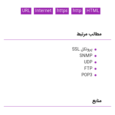
URL
Internet
https
http
HTML
مطالب مرتبط
پروتکل SSL
SNMP
UDP
FTP
POP3
منابع