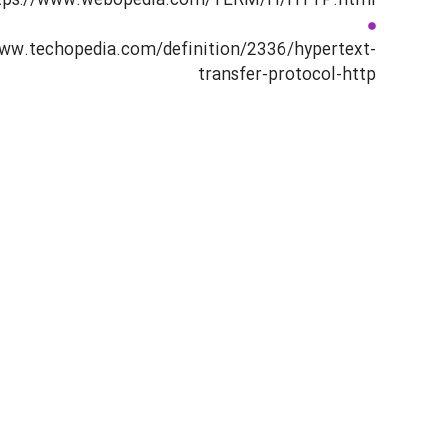
https://www.webopedia.com/TERM/H/HTTP.htm
https://www.techopedia.com/definition/2336/hypertext
transfer-protocol-htt